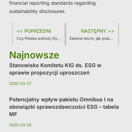
financial reporting standards regarding
sustainability disclosures.
<< POPRZEDNI
NASTĘPNY >>
Czy Polska wdroży Dyrektywę CSRD? Niepokojące doniesienia z Sejmu RP
Zielone biuro: jak praca zdalna i hybrydowa wspiera ESG?
Najnowsze
Stanowisko Komitetu KIG ds. ESG w
sprawie propozycji uproszczeń
2025-03-27
Potencjalny wpływ pakietu Omnibus I na
obowiązki sprawozdawczości ESG – tabela
MF
2025-03-25