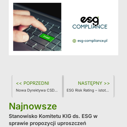
<< POPRZEDNI
NASTĘPNY >>
Nowa Dyrektywa CSDDD w sprawie należytej staranności zrównoważonego rozwoju przedsiębiorstw
ESG Risk Rating – istotne narzędzie w poszukiwaniu finansowania
Najnowsze
Stanowisko Komitetu KIG ds. ESG w
sprawie propozycji uproszczeń