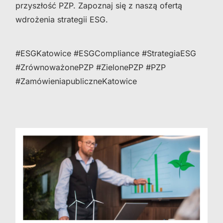
przyszłość PZP. Zapoznaj się z naszą ofertą
wdrożenia strategii ESG.
#ESGKatowice #ESGCompliance #StrategiaESG
#ZrównoważonePZP #ZielonePZP #PZP
#ZamówieniapubliczneKatowice