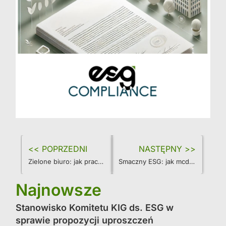
<< POPRZEDNI
NASTĘPNY >>
Zielone biuro: jak praca zdalna i hybrydowa wspiera ESG?
Smaczny ESG: jak mcdonald’s serwuje zrównoważony rozwój
Najnowsze
Stanowisko Komitetu KIG ds. ESG w
sprawie propozycji uproszczeń