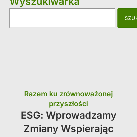
Wyszukiwarka
SZU
Razem ku zrównoważonej
przyszłości
ESG: Wprowadzamy
Zmiany Wspierając