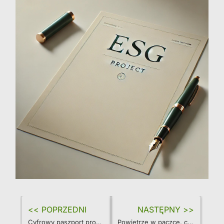
<< POPRZEDNI
NASTĘPNY >>
Cyfrowy paszport produktu (DPP): nowe rozporządzenie Ecodesign zmienia zasady zrównoważonej produkcji w UE
Powietrze w paczce, czyli jak firmy pudłują w ochronie środowiska. Czy nowe przepisy to zmienią?