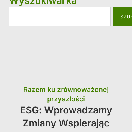
Wyszukiwarka
SZU
Razem ku zrównoważonej
przyszłości
ESG: Wprowadzamy
Zmiany Wspierając