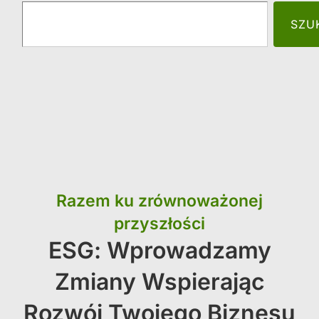
SZU
Razem ku zrównoważonej
przyszłości
ESG: Wprowadzamy
Zmiany Wspierając
Rozwój Twojego Biznesu