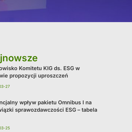
jnowsze
owisko Komitetu KIG ds. ESG w
wie propozycji uproszczeń
03-27
ncjalny wpływ pakietu Omnibus I na
iązki sprawozdawczości ESG – tabela
03-25