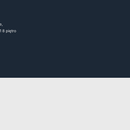
e,
1 8 piętro
 | Doradztwo, Wdrożenia, Szkolenia |
Serwis prowadzony przez
KBZ La