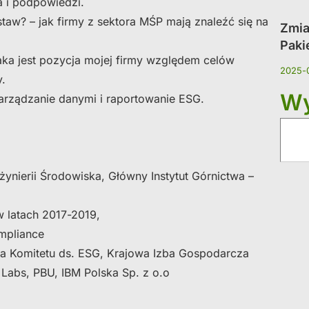
 i podpowiedzi.
taw? – jak firmy z sektora MŚP mają znaleźć się na
Zmia
Paki
a jest pozycja mojej firmy względem celów
2025-
.
Wy
arządzanie danymi i raportowanie ESG.
żynierii Środowiska, Główny Instytut Górnictwa –
w latach 2017-2019,
mpliance
a Komitetu ds. ESG, Krajowa Izba Gospodarcza
 Labs, PBU, IBM Polska Sp. z o.o