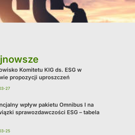
jnowsze
owisko Komitetu KIG ds. ESG w
wie propozycji uproszczeń
03-27
ncjalny wpływ pakietu Omnibus I na
iązki sprawozdawczości ESG – tabela
03-25