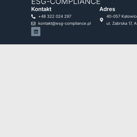
ESG-COMPLIANCE
Kontakt
Adres
+48 322 024 297
40-057 Katowic
kontakt@esg-compliance.pl
ul. Zabrska 17, A
Copyright © 2026
ESG Compliance