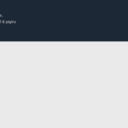
e,
1 8 piętro
 | Doradztwo, Wdrożenia, Szkolenia |
Serwis prowadzony przez
KBZ La