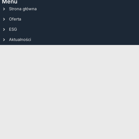
Menu
Strona główna
Oferta
ESG
Aktualności
Zespół
Kontakt
w & Tax
oraz
Żyglicka i Wspólnicy