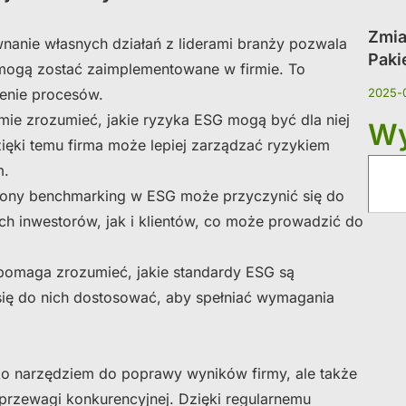
Zmia
wnanie własnych działań z liderami branży pozwala
Paki
e mogą zostać zaimplementowane w firmie. To
enie procesów.
2025-
mie zrozumieć, jakie ryzyka ESG mogą być dla niej
Wy
ięki temu firma może lepiej zarządzać ryzykiem
m.
ony benchmarking w ESG może przyczynić się do
ch inwestorów, jak i klientów, co może prowadzić do
pomaga zrozumieć, jakie standardy ESG są
 się do nich dostosować, aby spełniać wymagania
ko narzędziem do poprawy wyników firmy, ale także
rzewagi konkurencyjnej. Dzięki regularnemu