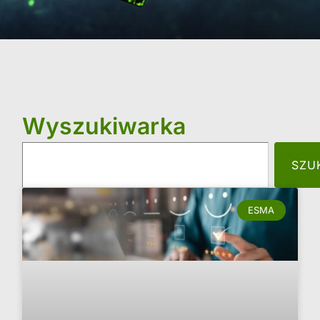
Wyszukiwarka
SZU
ESMA