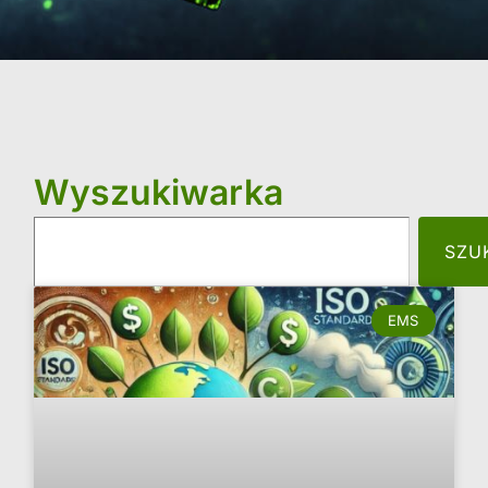
Wyszukiwarka
SZU
EMS