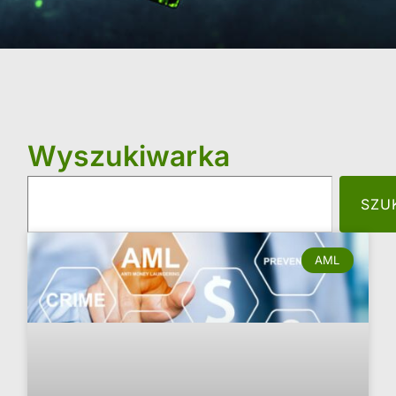
Wyszukiwarka
SZU
AML