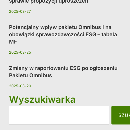
sprawie propozycji uproszczeń
2025-03-27
Potencjalny wpływ pakietu Omnibus I na
obowiązki sprawozdawczości ESG – tabela
MF
2025-03-25
Zmiany w raportowaniu ESG po ogłoszeniu
Pakietu Omnibus
2025-03-20
Wyszukiwarka
SZU