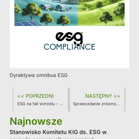
Dyrektywa omnibus ESG
<< POPRZEDNI
NASTĘPNY >>
ESG na fali wzrostu – co mówią dane z wyszukiwarki Google?
Sprawozdanie zrównoważonego rozwoju w grupach kapitałowych w przypadku braku transpozycji CSRD – opinia Ministerstwa Finansów
Najnowsze
Stanowisko Komitetu KIG ds. ESG w