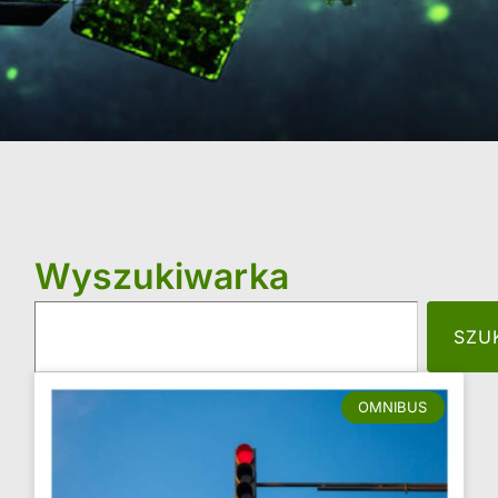
Wyszukiwarka
SZU
OMNIBUS